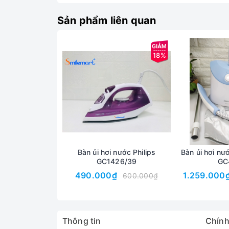
Sản phẩm liên quan
18%
Mô Tả Sản Phẩm
Bàn ủi hơi nước phiên bản dễ dàng mang theo khi
- Bình chứa nước của bàn ủi có dung tích lớn 3
- Bàn ủi có bình chứa nước lớn trong suốt, chống
- Bàn ủi LBD528W tạo hơi nước nhanh trong 30S
Bàn ủi hơi nước Philips
Bàn ủi hơi nư
- Bình chứa nước riêng biệt, dễ tháo lắp và thô
GC1426/39
GC
490.000₫
1.259.000
600.000₫
Thông tin
Chính