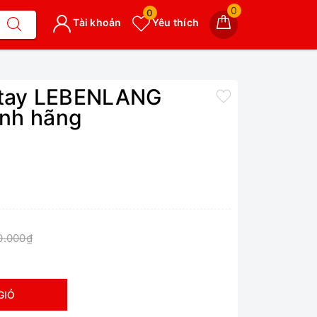
0
0
Tài khoản
Yêu thích
m tay LEBENLANG
nh hãng
0.000₫
GIỎ