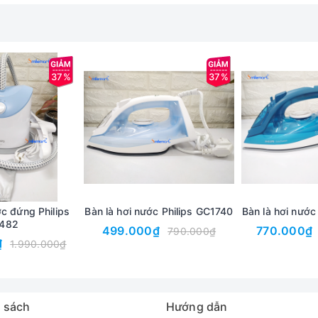
37%
37%
 đi du lịch, đi công tác mà không chiếm nhiều diện tích túi đồ củ
00ML, cung cấp lượng hơi nước sử dụng liên tục trong 15 phút, đá
 rò rỉ ở mọi góc độ.
, khởi động một nút, công suất mạnh liên tục 1500W
ớc đứng Philips
Bàn là hơi nước Philips GC1740
Bàn là hơi nước
ng thoáng
482
499.000₫
770.000₫
790.000₫
₫
1.990.000₫
 sách
Hướng dẫn