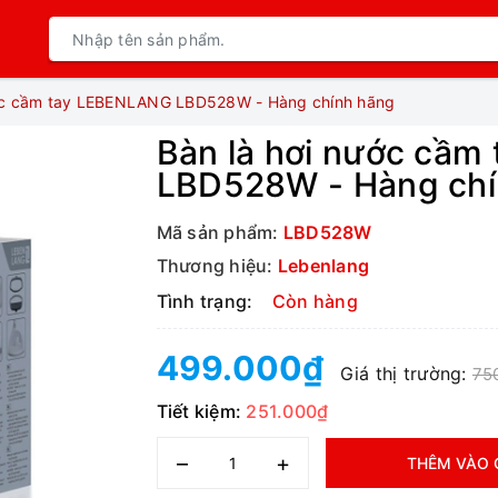
ước cầm tay LEBENLANG LBD528W - Hàng chính hãng
Bàn là hơi nước cầ
LBD528W - Hàng chí
Mã sản phẩm:
LBD528W
Thương hiệu:
Lebenlang
Tình trạng:
Còn hàng
499.000₫
Giá thị trường:
75
Tiết kiệm:
251.000₫
–
+
THÊM VÀO 