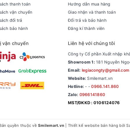
sách thanh toán
Hướng dẫn mua hàng
sách vận chuyển
Giao nhận và thanh toán
ách đổi trả
Đổi trả và bảo hành
sách bảo hành
Đăng kí thành viên
ị vận chuyển
Liên hệ với chúng tôi
Công ty Cổ phần Xuất nhập kh
Showroom 1:
181 Nguyễn Ngọc 
Email:
legiacongty@gmail.com
Website:
Smilemart.vn
Hotline:
-
-
0966.141.860
Zalo:
0966141860
MST/ĐKKD : 0106124076
Bản quyền thuộc về
Smilemart.vn
|
Thiết kế website bán hàng
bởi S