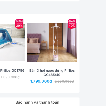
29%
40%
a bạn với:
p ứng nhu cầu là quần áo cảu cả gia đình
 Philips GC1756
Bàn ủi hơi nước đứng Philips
Bàn là hơi nướ
GC485/49
GC62
1.090.000₫
1.799.000₫
5.909.000₫
2.990.000₫
Bảo hành và thanh toán