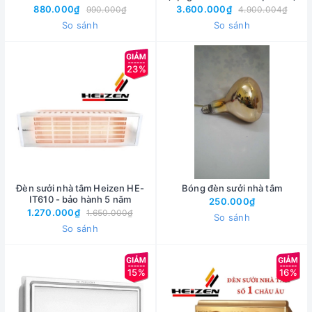
880.000₫
3.600.000₫
990.000₫
4.900.004₫
So sánh
So sánh
23%
Đèn sưởi nhà tắm Heizen HE-
Bóng đèn sưởi nhà tắm
IT610 - bảo hành 5 năm
250.000₫
1.270.000₫
1.650.000₫
So sánh
So sánh
15%
16%