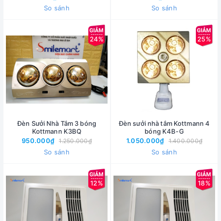
So sánh
So sánh
24%
25%
Đèn Sưởi Nhà Tắm 3 bóng
Đèn sưởi nhà tắm Kottmann 4
Kottmann K3BQ
bóng K4B-G
950.000₫
1.050.000₫
1.250.000₫
1.400.000₫
So sánh
So sánh
12%
18%