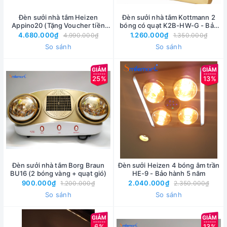
Đèn sưởi nhà tắm Heizen
Đèn sưởi nhà tắm Kottmann 2
Appino20 (Tặng Voucher tiền
bóng có quạt K2B-HW-G - Bảo
mặt 600k)
hành 3 năm
4.680.000₫
1.260.000₫
4.990.000₫
1.350.000₫
So sánh
So sánh
25%
13%
Đèn sưởi nhà tắm Borg Braun
Đèn sưởi Heizen 4 bóng âm trần
BU16 (2 bóng vàng + quạt gió)
HE-9 - Bảo hành 5 năm
900.000₫
2.040.000₫
1.200.000₫
2.350.000₫
So sánh
So sánh
6%
13%