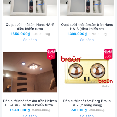
Quạt sưởi nhà tắm Hans HA-R
Quạt sưởi nhà tắm âm trần Hans
điều khiển từ xa
HA-S (điều khiển cơ)
1.850.000₫
1.399.000₫
2.100.000₫
1.700.000₫
So sánh
So sánh
7%
30%
Đèn sưởi nhà tắm âm trần Heizen
Đèn sưởi nhà tắm Borg Braun
HE-4BR - Có điều khiển từ xa -
BU2 (2 bóng vàng)
Bảo hành 5 năm
1.940.000₫
550.000₫
2.090.000₫
790.000₫
So sánh
So sánh