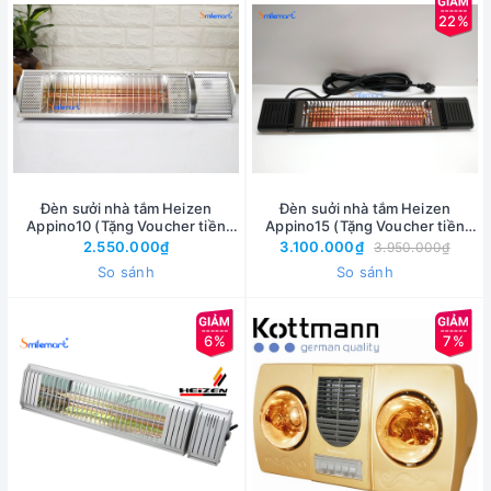
22%
Đèn sưởi nhà tắm Heizen
Đèn suởi nhà tắm Heizen
Appino10 (Tặng Voucher tiền
Appino15 (Tặng Voucher tiền
mặt 350k)
mặt 350k)
2.550.000₫
3.100.000₫
3.950.000₫
So sánh
So sánh
6%
7%