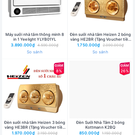
Máy sưởi nhà tắm thông minh 8
Đèn sưởi nhà tắm Heizen 2 bóng
in 1 Yeelight YLYB01YL
vàng HE2BR (Tặng Voucher tiền
mặt 250k)
3.890.000₫
1.750.000₫
4.590.000₫
2.090.000₫
So sánh
So sánh
8%
26%
Đèn sưởi nhà tắm Heizen 3 bóng
Đèn Sưởi Nhà Tắm 2 bóng
vàng HE3BR (Tặng Voucher tiền
Kottmann K2BQ
mặt 250k)
1.970.000₫
850.000₫
2.150.000₫
1.150.000₫