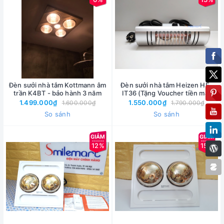
Đèn sưởi nhà tắm Kottmann âm
Đèn sưởi nhà tắm Heizen HE-
trần K4BT - bảo hành 3 năm
IT36 (Tặng Voucher tiền mặt
260k)
1.499.000₫
1.550.000₫
1.600.000₫
1.790.000₫
So sánh
So sánh
12%
15%