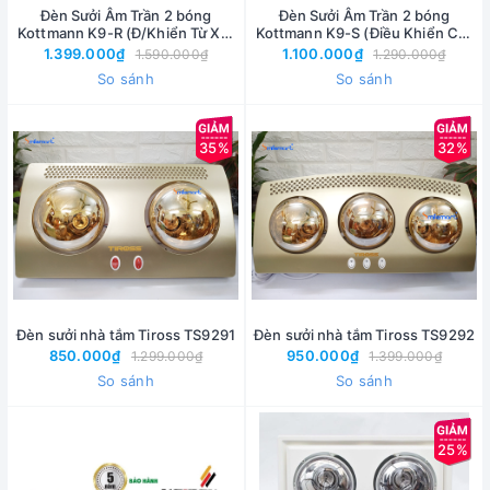
Đèn Sưởi Âm Trần 2 bóng
Đèn Sưởi Âm Trần 2 bóng
Kottmann K9-R (Đ/Khiển Từ Xa)
Kottmann K9-S (Điều Khiển Cơ)
- Bảo hành 3 năm
- Bảo hành 3 năm
1.399.000₫
1.100.000₫
1.590.000₫
1.290.000₫
So sánh
So sánh
35%
32%
Đèn sưởi nhà tắm Tiross TS9291
Đèn sưởi nhà tắm Tiross TS9292
850.000₫
950.000₫
1.299.000₫
1.399.000₫
So sánh
So sánh
25%