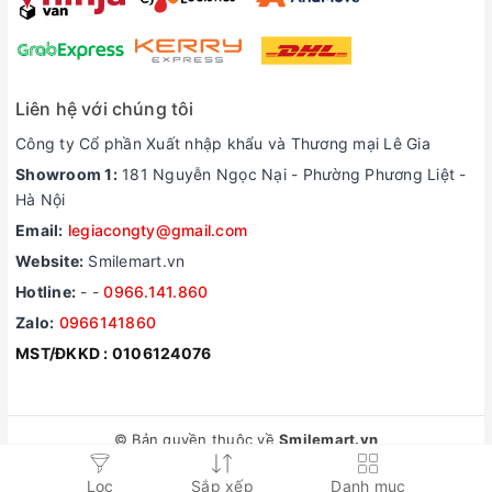
Liên hệ với chúng tôi
Công ty Cổ phần Xuất nhập khẩu và Thương mại Lê Gia
Showroom 1:
181 Nguyễn Ngọc Nại - Phường Phương Liệt -
Hà Nội
Email:
legiacongty@gmail.com
Website:
Smilemart.vn
Hotline:
-
-
0966.141.860
Zalo:
0966141860
MST/ĐKKD : 0106124076
© Bản quyền thuộc về
Smilemart.vn
Thiết kế website bán hàng
bởi Sapo
Lọc
Sắp xếp
Danh mục