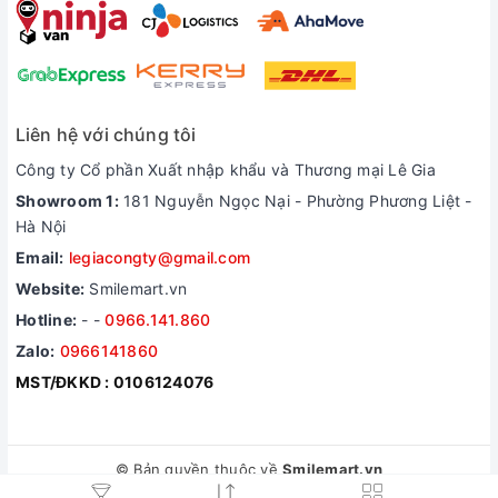
Liên hệ với chúng tôi
Công ty Cổ phần Xuất nhập khẩu và Thương mại Lê Gia
Showroom 1:
181 Nguyễn Ngọc Nại - Phường Phương Liệt -
Hà Nội
Email:
legiacongty@gmail.com
Website:
Smilemart.vn
Hotline:
-
-
0966.141.860
Zalo:
0966141860
MST/ĐKKD : 0106124076
© Bản quyền thuộc về
Smilemart.vn
Thiết kế website bán hàng
bởi Sapo