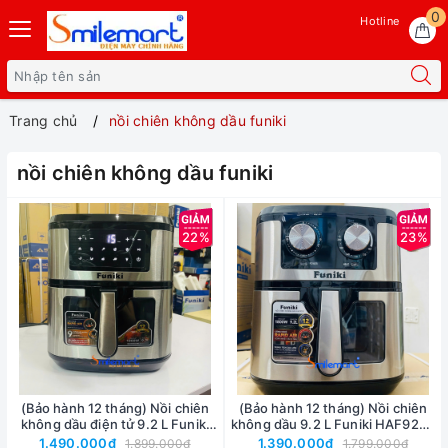
0
Hotline
Trang chủ
nồi chiên không dầu funiki
nồi chiên không dầu funiki
22%
23%
(Bảo hành 12 tháng) Nồi chiên
(Bảo hành 12 tháng) Nồi chiên
không dầu điện tử 9.2 L Funiki
không dầu 9.2 L Funiki HAF9203
HAF9204A 1800W, công nghệ
1800W, công nghệ Rapid Air
1.490.000₫
1.390.000₫
1.899.000₫
1.799.000₫