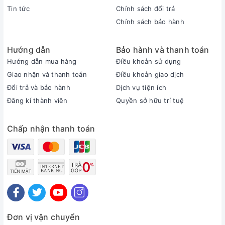
Tin tức
Chính sách đổi trả
Chính sách bảo hành
Hướng dẫn
Bảo hành và thanh toán
Hướng dẫn mua hàng
Điều khoản sử dụng
Giao nhận và thanh toán
Điều khoản giao dịch
Đổi trả và bảo hành
Dịch vụ tiện ích
Lõi lọc than hoạt tính CTO 20 inch gầy
Đăng kí thành viên
Quyền sở hữu trí tuệ
- Chức năng: khử mùi,loại bỏ kim loại nặng, chất hữu cơ,
Chấp nhận thanh toán
thuốc bảo vệ thực vật, dư lượng clo trong nước.
- Vật liệu: Than hoạt tính
- Khuyến nghị thay lõi: Tối đa 12 tháng
Đơn vị vận chuyển