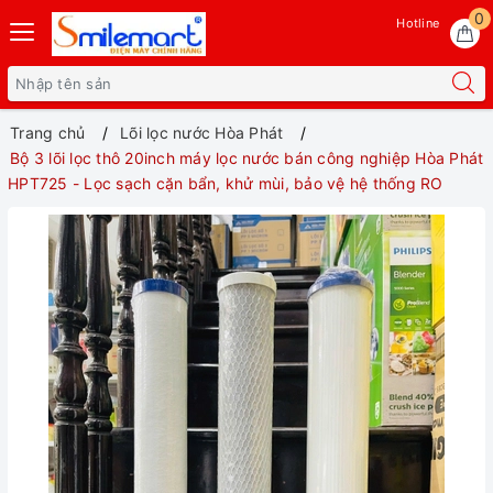
0
Hotline
Trang chủ
Lõi lọc nước Hòa Phát
Bộ 3 lõi lọc thô 20inch máy lọc nước bán công nghiệp Hòa Phát
HPT725 - Lọc sạch cặn bẩn, khử mùi, bảo vệ hệ thống RO