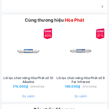
Cùng thương hiệu
Hòa Phát
40%
37%
Lõi lọc chức năng Hòa Phát số 10
Lõi lọc chức năng Hòa Phát số 9
Lõi lọc than hoạt tính GAC 20 inch gầy
Alkaline
Far Infrared
179.000₫
169.000₫
299.000₫
270.000₫
- Chức năng: khử mùi, loại bỏ kim loại nặng, chất hữu cơ,
So sánh
So sánh
thuốc bảo vệ thực vật, dư lượng clo trong nước.
- Vật liệu: Than hoạt tính