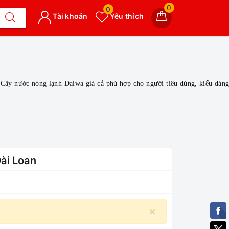
0
0
Tài khoản
Yêu thích
̣t Nam. Cây nước nóng lạnh Daiwa giá cả phù hợp cho người tiêu dùng, kiểu dán
ài Loan
×