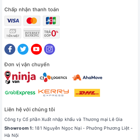
- Công suất : 125 Watt
Chấp nhận thanh toán
- Chiều sâu hút : 9 m
- Tổng chiều cao hút đẩy(max) : 19 m
- Lưu lượng nước (max) : 35 L/phút
- Ống hút/ống đẩy : 1 inch (= 2.54 cm)
- Công tắc áp lực tắt / mở : 1.1 kgf/cm3 ~ 1.8 kgf/cm3
Đơn vị vận chuyển
Xuất xứ:
Indonexia
Bảo hành:
12 tháng
Quý khách vui lòng Liên Hệ:
04.6654.9696
để được tư vấn tốt
nhất về sản phẩm
Máy bơm nước tăng áp chính
Liên hệ với chúng tôi
hãng
Panasonic
Công ty Cổ phần Xuất nhập khẩu và Thương mại Lê Gia
Showroom 1:
181 Nguyễn Ngọc Nại - Phường Phương Liệt -
Hà Nội