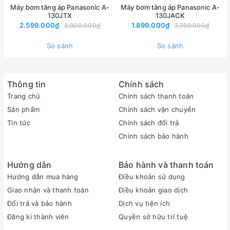
-
Tự động tắt- mở khi áp lực nước
trong ống dẫn nước vượt quá
Máy bơm tăng áp Panasonic A-
Máy bơm tăng áp Panasonic A-
130JTX
130JACK
1kgf – 1,8 kgf/cm2
2.599.000₫
1.899.000₫
3.900.000₫
2.799.000₫
- Sử dụng để
bơm nước từ mặt đất lên bồn chứa nước trên nóc các
So sánh
So sánh
tòa nhà
hoặc đưa nước từ bồn chứa đến các vị trí trong nhà (khi bồn
chứa nước thấp, áp lực nước yếu)
- Thích hợp với các
tòa nhà cao từ 1~4 tầng
Thông tin
Chính sách
- Đối với các bồn chứa nước ở vị trí thấp, áp lực nước nhỏ, máy
tự
Trang chủ
Chính sách thanh toán
động tăng áp lực
nước bơm ra
Sản phẩm
Chính sách vận chuyển
-
Vận hành êm, độ ồn thấp
Tin tức
Chính sách đổi trả
Chính sách bảo hành
Thông số kỹ thuật sản phẩm:
Hướng dẫn
Bảo hành và thanh toán
Hướng dẫn mua hàng
Điều khoản sử dụng
- Hãng sản xuất: Panasonic
Giao nhận và thanh toán
Điều khoản giao dịch
- Mã sản phẩm : A-130 JAK
Đổi trả và bảo hành
Dịch vụ tiện ích
- Mô-tơ : Cảm ứng/1 pha
Đăng kí thành viên
Quyền sở hữu trí tuệ
- Điện thế : 220V / 50Hz