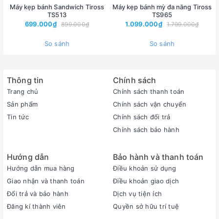
loại bánh tự làm.
Máy kẹp bánh Sandwich Tiross
Máy kẹp bánh mỳ đa năng Tiross
TS513
TS965
-
Nướng bánh sandwich 2 lát
699.000₫
1.099.000₫
899.000₫
1.799.000₫
- Vỏ được thiết kế chịu nhiệt bền, tay cầm cách nhiệt hoàn toàn
So sánh
So sánh
-
Khay nướng phủ lớp chống dính cao cấp
-
Đèn Power báo sáng
-
Hệ thống kiểm soát nhiệt độ an toàn
Thông tin
Chính sách
Trang chủ
Chính sách thanh toán
-
Có đèn báo hiệu khi nướng xong
Sản phẩm
Chính sách vận chuyển
Tin tức
Chính sách đổi trả
Thông số kỹ thuật:
Chính sách bảo hành
- Nhà sản xuất: Tiross
Hướng dẫn
Bảo hành và thanh toán
- Model: TS-514
Hướng dẫn mua hàng
Điều khoản sử dụng
- Nguồn điện: 220V~50Hz
Giao nhận và thanh toán
Điều khoản giao dịch
- Công suất: 750W
Đổi trả và bảo hành
Dịch vụ tiện ích
- Kích thước: 235 x 225 x 86 mm
Đăng kí thành viên
Quyền sở hữu trí tuệ
- Màu sắc : Đen