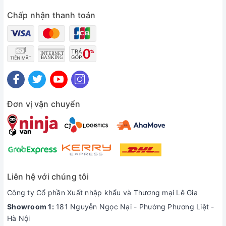
- Sản xuất theo công nghệ Balan
Chấp nhận thanh toán
Xuất xứ:
Chính hãng
Bảo hành:
12 tháng
Quý khách vui lòng Liên Hệ:
04.6654.9696
để được tư vấn tốt
nhất về sản phẩm nhà bếp
Máy kẹp bánh mỳ
Tiross
Đơn vị vận chuyển
Liên hệ với chúng tôi
Công ty Cổ phần Xuất nhập khẩu và Thương mại Lê Gia
Showroom 1:
181 Nguyễn Ngọc Nại - Phường Phương Liệt -
Hà Nội