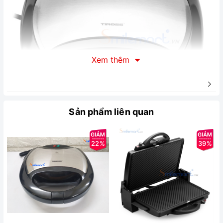
Xem thêm
Sản phẩm liên quan
22%
39%
Mô tả chung sản phẩm:
Máy kẹp bánh Sandwich Tiross TS-
514
- Dùng để nướng các loại bánh có dạng lát mỏng (sandwich) hoặc các