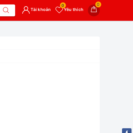
0
0
Tài khoản
Yêu thích