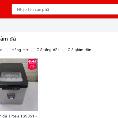
làm đá
o:
Hàng mới
Giá tăng dần
Giá giảm dần
7%
 đá Tiross TS9351 -