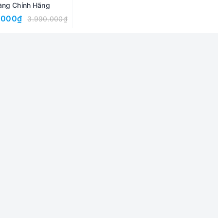
àng Chính Hãng
.000₫
3.990.000₫