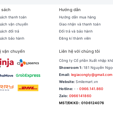
 sách
Hướng dẫn
sách thanh toán
Hướng dẫn mua hàng
sách vận chuyển
Giao nhận và thanh toán
ách đổi trả
Đổi trả và bảo hành
sách bảo hành
Đăng kí thành viên
ị vận chuyển
Liên hệ với chúng tôi
Công ty Cổ phần Xuất nhập kh
Showroom 1:
181 Nguyễn Ngọc 
Email:
legiacongty@gmail.com
Website:
Smilemart.vn
Hotline:
-
-
0966.141.860
Zalo:
0966141860
MST/ĐKKD : 0106124076