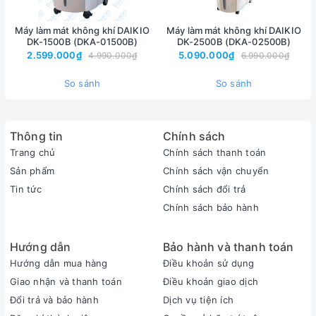
Máy làm mát không khí DAIKIO
Máy làm mát không khí DAIKIO
DK-1500B (DKA-01500B)
DK-2500B (DKA-02500B)
2.599.000₫
5.090.000₫
4.990.000₫
6.990.000₫
So sánh
So sánh
Thông tin
Chính sách
Trang chủ
Chính sách thanh toán
Sản phẩm
Chính sách vận chuyển
Tin tức
Chính sách đổi trả
Smilemart.vn là đại lý phân phối chính thức của Daikio tại Hà
Chính sách bảo hành
Nội
Mô tả chung sản phẩm
:
Máy làm mát không khí Daikio DK-
Hướng dẫn
Bảo hành và thanh toán
800A
Hướng dẫn mua hàng
Điều khoản sử dụng
- Máy làm mát hay còn gọi là quạt làm mát không khí bằng hơi
Giao nhận và thanh toán
Điều khoản giao dịch
nước được hoạt động theo nguyên lý tự nhiên, dựa vào hiện tượng bốc
Đổi trả và bảo hành
Dịch vụ tiện ích
hơi nước, bằng cách sử dụng tấm làm mát hạ nhiệt độ nước từ 28 độ C