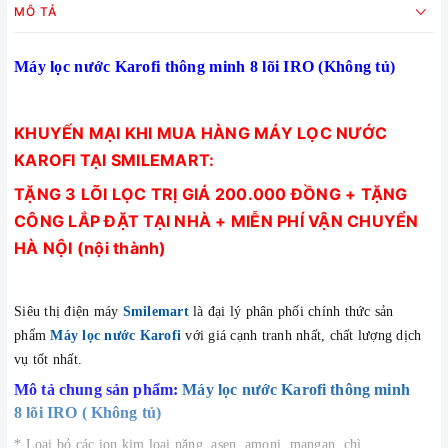
MÔ TẢ
Máy lọc nước Karofi thông minh 8 lõi IRO (Không tủ)
KHUYẾN MẠI KHI MUA HÀNG MÁY LỌC NƯỚC
KAROFI TẠI SMILEMART:
TẶNG 3 LÕI LỌC TRỊ GIÁ 200.000 ĐỒNG + TẶNG
CÔNG LẮP ĐẶT TẠI NHÀ + MIỄN PHÍ VẬN CHUYỂN
HÀ NỘI (nội thành)
Siêu thị điện máy
Smilemart
là đại lý phân phối chính thức sản
phẩm
Máy lọc nước Karofi
với
giá cạnh tranh nhất, chất lượng dịch
vụ tốt nhất.
Mô tả chung sản phẩm:
Máy lọc nước Karofi thông minh
8 lõi IRO ( Không tủ)
* Loại bỏ các ion kim loại nặng, asen, amoni, mangan, chì...