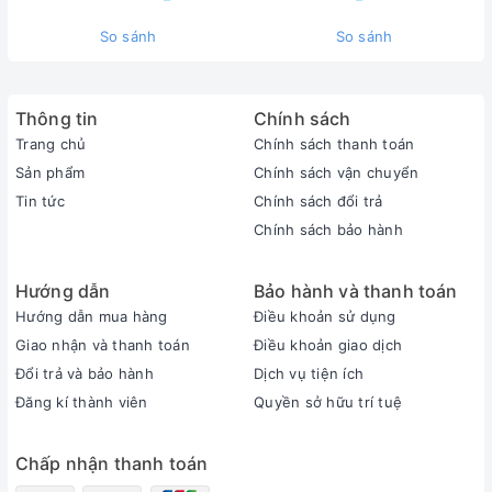
+ Thông tin lõi lọc
So sánh
So sánh
1. Lõi số 01
: PP 5 micron
Thông tin
Chính sách
Trang chủ
Chính sách thanh toán
Sản phẩm
Chính sách vận chuyển
Tin tức
Chính sách đổi trả
Chính sách bảo hành
Đặc điểm chính:
- Cấu tạo: Lõi được cấu tạo bởi sợi bông xốp của nhựa polyprolen, sau
Hướng dẫn
Bảo hành và thanh toán
đó được nén chặt lại
Hướng dẫn mua hàng
Điều khoản sử dụng
- Chức năng: Lọc các tạp chất hữu cơ, rỉ xét, bùn đất hay các chất lơ
Giao nhận và thanh toán
Điều khoản giao dịch
lửng trong nước có kích thước lớn hơn 5 micron
Đổi trả và bảo hành
Dịch vụ tiện ích
- Thời gian thay thế: 3-6 tháng/ lần
Đăng kí thành viên
Quyền sở hữu trí tuệ
2. Lõi số 02 :
Gồm 2 lõi số 2 (Lõi than hoạt tính OCB hoặc Lõi lọc
Cation)
Chấp nhận thanh toán
a. Lõi than hoạt tính OCB