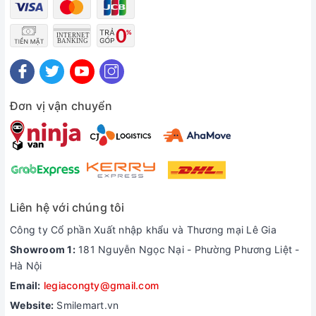
Đơn vị vận chuyển
Đăc điểm chính:
- Cấu tạo: Lõi được cấu tạo bởi vỏ nhựa, chứa bên trong là than gáo
dừa được hoạt hóa. Than hoạt tính có tính cấu trúc xốp rỗng, các vết
rỗng – nứt vi mạch đều có tính hấp thụ rất mạnh.
- Chức năng: Hấp thụ mạnh các loại chất nhờn, mùi và hữu cơ hòa tan.
Than hoạt tính còn chứng tỏ được hiệu quả trong xử lý chất phóng xạ,
Liên hệ với chúng tôi
asen và amoni.
Công ty Cổ phần Xuất nhập khẩu và Thương mại Lê Gia
- Thời gian thay thế: 6-12 tháng/ lần
Showroom 1:
181 Nguyễn Ngọc Nại - Phường Phương Liệt -
b. Lõi lọc Cation
Hà Nội
Email:
legiacongty@gmail.com
Website:
Smilemart.vn