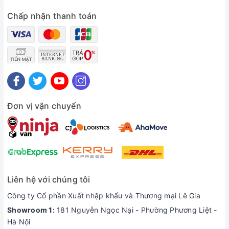
Chấp nhận thanh toán
Cụm 3 lõi lọc thô tích hợp Hòa Phát Ultra F3.0
(PP 5 micron, Than hoạt tính, PP 1 micron) dễ
dàng thay thế, tăng lưu lượng nước qua bộ lọc
và giảm nguy cơ tắc nghẽn của hệ thống trong
quá trình sử dụng
Đơn vị vận chuyển
Liên hệ với chúng tôi
Công ty Cổ phần Xuất nhập khẩu và Thương mại Lê Gia
Showroom 1:
181 Nguyễn Ngọc Nại - Phường Phương Liệt -
Hà Nội