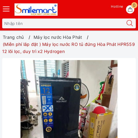
0
Hotline
Trang chủ
Máy lọc nước Hòa Phát
(Miễn phí lắp đặt ) Máy lọc nước RO tủ đứng Hòa Phát HPR559
12 lõi lọc, duy trì x2 Hydrogen