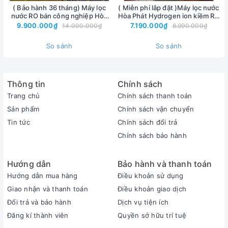
Hệ thống 12 lõi lọc của máy lọc
( Bảo hành 36 tháng) Máy lọc
( Miễn phí lắp đặt )Máy lọc nước
nước RO bán công nghiệp Hòa
Hòa Phát Hydrogen ion kiềm RO
nước RO tủ đứng Hòa Phát
Phát HPT725 10 lõi lọc, công
HyperS HPA856 / HPA855 12 lõi
9.900.000₫
7.190.000₫
14.000.000₫
8.990.000₫
suất 80L/giờ
lọc, bảo hành 36 tháng
HPR559:
So sánh
So sánh
Thông tin
Chính sách
Trang chủ
Chính sách thanh toán
Sản phẩm
Chính sách vận chuyển
Tin tức
Chính sách đổi trả
Chính sách bảo hành
Hướng dẫn
Bảo hành và thanh toán
Hướng dẫn mua hàng
Điều khoản sử dụng
Giao nhận và thanh toán
Điều khoản giao dịch
Đổi trả và bảo hành
Dịch vụ tiện ích
Đăng kí thành viên
Quyền sở hữu trí tuệ