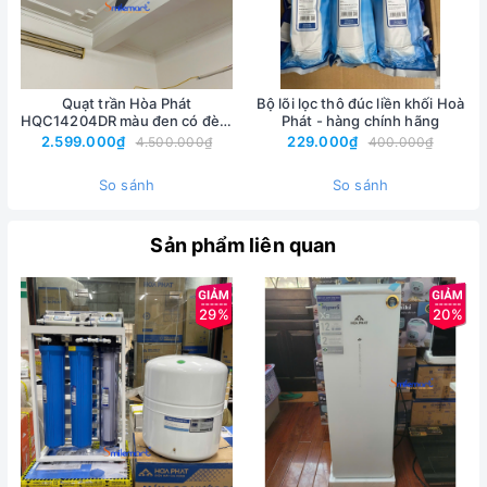
Quạt trần Hòa Phát
Bộ lõi lọc thô đúc liền khối Hoà
HQC14204DR màu đen có đèn,
Phát - hàng chính hãng
Động cơ đồng, điều khiển từ xa,
2.599.000₫
229.000₫
4.500.000₫
400.000₫
bảo hành 24 tháng
So sánh
So sánh
Sản phẩm liên quan
29%
20%