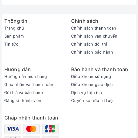
- Bên ngoài được phủ bằng lớp chống dính Teflond nâng cao
khả năng chống trầy xước và thuận tiện cho việc lau chùi.
Thông tin
Chính sách
- Hệ thống 2 van xả an tòan, khóa nắp tuyệt đối an toàn...
Trang chủ
Chính sách thanh toán
Hình ảnh chi tiết sản phẩm:
Sản phẩm
Chính sách vận chuyển
Tin tức
Chính sách đổi trả
Chính sách bảo hành
Hướng dẫn
Bảo hành và thanh toán
Hướng dẫn mua hàng
Điều khoản sử dụng
Giao nhận và thanh toán
Điều khoản giao dịch
Đổi trả và bảo hành
Dịch vụ tiện ích
Đăng kí thành viên
Quyền sở hữu trí tuệ
Chấp nhận thanh toán