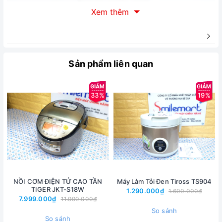
Xem thêm
Mô tả chung sản phẩm
:
Nồi áp suất Hàn Quốc City CTI-
300
Sản phẩm liên quan
- Sử dụng để hầm thịt, hầm xương, đun nước...
33%
19%
- Thân nồi bằng hợp Inox siêu bền.
- Đáy nồi Inox 3 lớp
giúp hấp thụ nhiệt nhanh và đều, tiết kiệm
nhiên liệu.
- Đun được trên bếp từ.
- Thân nồi trầy xước tay cầm bằng chất liệu ceramic chống
nóng.
NỒI CƠM ĐIỆN TỬ CAO TẦN
Máy Làm Tỏi Đen Tiross TS904
TIGER JKT-S18W
1.290.000₫
1.600.000₫
- Mặt ngoài và trong phủ men chống dính, chống trầy xước tay
7.999.000₫
11.990.000₫
So sánh
cầm bằng chất liệu ceramic chống nóng.
So sánh