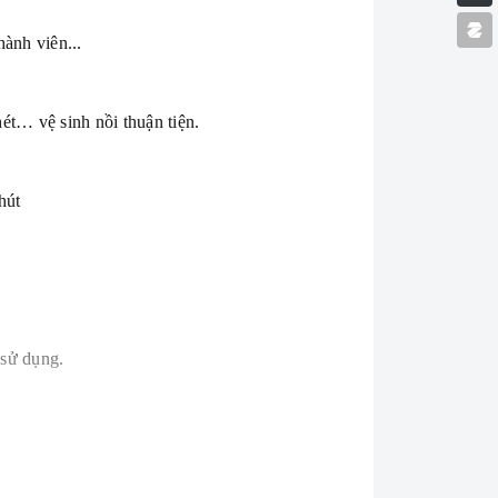
ành viên...
t… vệ sinh nồi thuận tiện.
hút
 sử dụng.