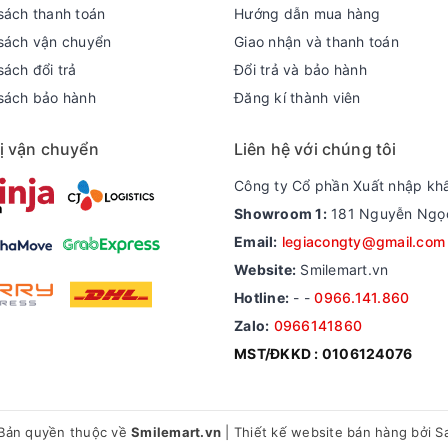
sách thanh toán
Hướng dẫn mua hàng
sách vận chuyển
Giao nhận và thanh toán
ách đổi trả
Đổi trả và bảo hành
sách bảo hành
Đăng kí thành viên
ị vận chuyển
Liên hệ với chúng tôi
Công ty Cổ phần Xuất nhập kh
Showroom 1:
181 Nguyễn Ngọc 
Email:
legiacongty@gmail.com
Website:
Smilemart.vn
Hotline:
-
-
0966.141.860
Zalo:
0966141860
MST/ĐKKD : 0106124076
Bản quyền thuộc về
Smilemart.vn
|
Thiết kế website bán hàng
bởi S