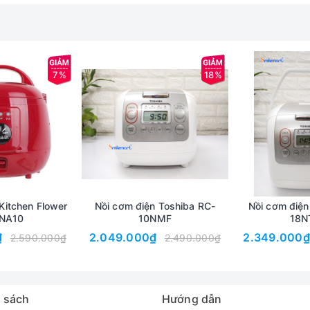
7%
18%
Kitchen Flower
Nồi cơm điện Toshiba RC-
Nồi cơm điện
NA10
10NMF
18N
₫
2.049.000₫
2.349.000₫
2.590.000₫
2.490.000₫
 sách
Hướng dẫn