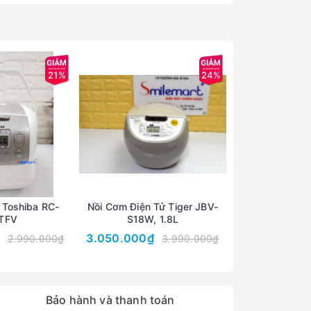
21%
24%
 Toshiba RC-
Nồi Cơm Điện Tử Tiger JBV-
Nồi cơm điện T
TFV
S18W, 1.8L
2.950.000₫
3.050.000₫
2.990.000₫
3.990.000₫
Bảo hành và thanh toán