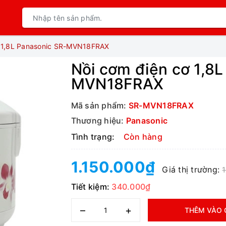
ơ 1,8L Panasonic SR-MVN18FRAX
Nồi cơm điện cơ 1,8L
MVN18FRAX
Mã sản phẩm:
SR-MVN18FRAX
Thương hiệu:
Panasonic
Tình trạng:
Còn hàng
1.150.000₫
Giá thị trường:
Tiết kiệm:
340.000₫
–
+
THÊM VÀO 