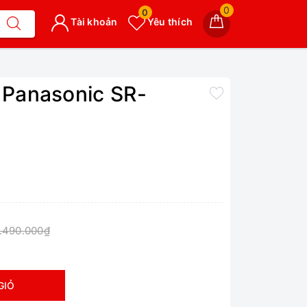
0
0
Tài khoản
Yêu thích
 Panasonic SR-
1.490.000₫
GIỎ