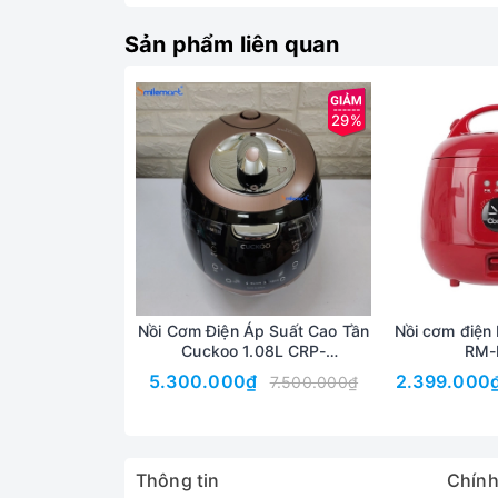
Sản phẩm liên quan
29%
Nồi Cơm Điện Áp Suất Cao Tần
Nồi cơm điện 
Cuckoo 1.08L CRP-
RM-
BHXB0660FB IH, Nội Địa Hàn
5.300.000₫
2.399.000
7.500.000₫
Quốc
Thông tin
Chính