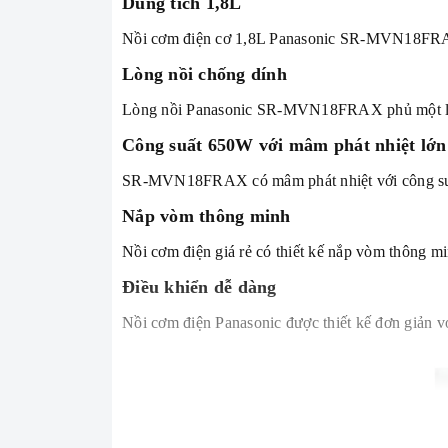
Dung tích 1,8L
Nồi cơm điện cơ 1,8L Panasonic SR-MVN18FRAX có
Lòng nồi chống dính
Lòng nồi Panasonic SR-MVN18FRAX phủ một lớp m
Công suất 650W với mâm phát nhiệt lớn
SR-MVN18FRAX có mâm phát nhiệt với công suấ
Nắp vòm thông minh
Nồi cơm điện giá rẻ có thiết kế nắp vòm thông m
Điều khiển dễ dàng
Nồi cơm điện Panasonic được thiết kế đơn giản v