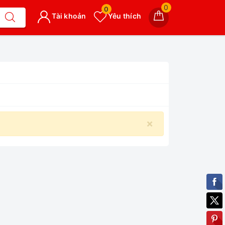
0
0
Tài khoản
Yêu thích
×