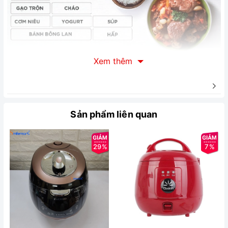
Xem thêm
Dung tích 1.8 lít
Nồi có dung tích 1.8 lít, nấu được 10 cốc gạo, phù hợp với gia
đình có từ 4 - 6 thành viên.
Sản phẩm liên quan
29%
7%