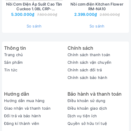
Nồi Cơm Điện Áp Suất Cao Tần
Nồi cơm điện Kitchen Flower
Cuckoo 1.08L CRP-
RM-NA10
BHXB0660FB IH, Nội Địa Hàn
5.300.000₫
2.399.000₫
7.500.000₫
2.590.000₫
Quốc
So sánh
So sánh
Thông tin
Chính sách
Trang chủ
Chính sách thanh toán
Sản phẩm
Chính sách vận chuyển
Tin tức
Chính sách đổi trả
Chính sách bảo hành
Hướng dẫn
Bảo hành và thanh toán
Hướng dẫn mua hàng
Điều khoản sử dụng
Giao nhận và thanh toán
Điều khoản giao dịch
Đổi trả và bảo hành
Dịch vụ tiện ích
Đăng kí thành viên
Quyền sở hữu trí tuệ