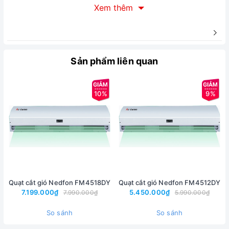
Xem thêm
Sản phẩm liên quan
10%
9%
Quạt cắt gió Nedfon FM4518DY
Quạt cắt gió Nedfon FM4512DY
7.199.000₫
5.450.000₫
7.990.000₫
5.990.000₫
- Quạt chắn cửa phòng lạnh giúp tiết kiệm điện cho phòng
So sánh
So sánh
điều hoà.​ Chống khói bụi, côn trùng vào nhà, tạo không khí