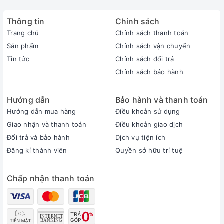
trong lành.
- Phạm vi sử dụng: Quạt cắt gió thích hợp cho nhà hàng,
Thông tin
Chính sách
khách sạn, siêu thị, cửa hàng, ngăn mùi phòng bếp...
Trang chủ
Chính sách thanh toán
Sản phẩm
Chính sách vận chuyển
Tin tức
Chính sách đổi trả
Chính sách bảo hành
Hướng dẫn
Bảo hành và thanh toán
Hướng dẫn mua hàng
Điều khoản sử dụng
Giao nhận và thanh toán
Điều khoản giao dịch
Đổi trả và bảo hành
Dịch vụ tiện ích
Đăng kí thành viên
Quyền sở hữu trí tuệ
Chấp nhận thanh toán
- Cách lặp đặt: Lắp tại vị trí lanh to cửa (dạ trên). Tùy kích