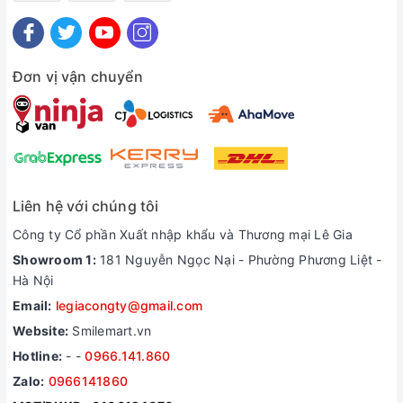
thước chiều ngang để bố trí xen kẽ sao cho tổng chiều dài
chắn cửa gần bằng chiều rộng.
Đơn vị vận chuyển
Liên hệ với chúng tôi
Công ty Cổ phần Xuất nhập khẩu và Thương mại Lê Gia
Showroom 1:
181 Nguyễn Ngọc Nại - Phường Phương Liệt -
Hà Nội
Email:
legiacongty@gmail.com
Website:
Smilemart.vn
Hotline:
-
-
0966.141.860
Thông số kỹ thuật:
Zalo:
0966141860