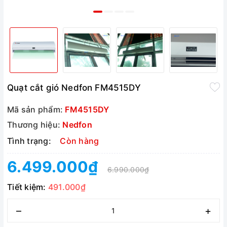
Quạt cắt gió Nedfon FM4515DY
Mã sản phẩm:
FM4515DY
Thương hiệu:
Nedfon
Tình trạng:
Còn hàng
6.499.000₫
6.990.000₫
Tiết kiệm:
491.000₫
–
+