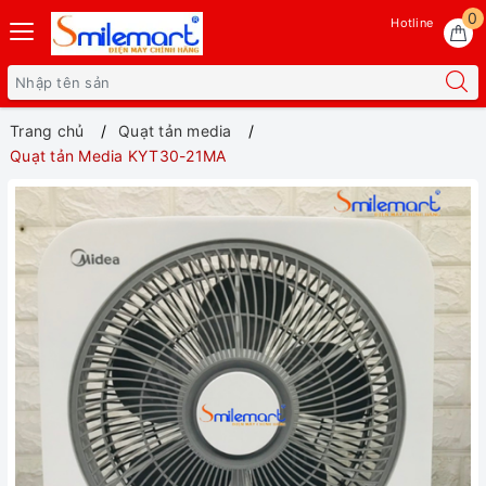
0
Hotline
Trang chủ
Quạt tản media
Quạt tản Media KYT30-21MA