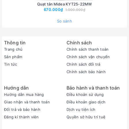
Quạt tản Midea KYT25-22MW
670.000₫
1.000.000₫
So sánh
Thông tin
Chính sách
Trang chủ
Chính sách thanh toán
Sản phẩm
Chính sách vận chuyển
Tin tức
Chính sách đổi trả
Chính sách bảo hành
Lồng quạt tản Midea KYT30-21MA thiết kế đan khít, đảm
Hướng dẫn
Bảo hành và thanh toán
bảo an toàn khi sử dụng
Hướng dẫn mua hàng
Điều khoản sử dụng
Motor quạt hộp bằng bạc thau, sản xuất theo công nghệ SQD
Giao nhận và thanh toán
Điều khoản giao dịch
hiện đại với lồng quạt đan khít an toàn khi tiếp xúc gần. Cánh
Đổi trả và bảo hành
Dịch vụ tiện ích
quạt có thể tháo rời, giúp việc vệ sinh quạt tản Midea KYT30-
Đăng kí thành viên
Quyền sở hữu trí tuệ
21MA đơn giản hơn.