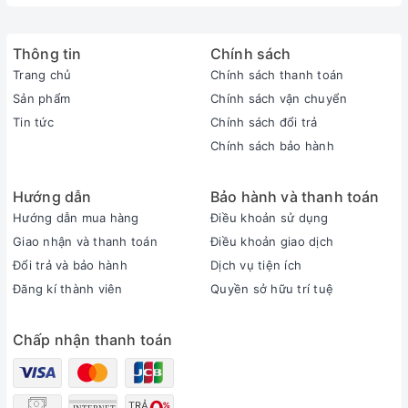
Loại quạt trần: 3 cánh
Công suất: 70W
Thông tin
Chính sách
Tốc độ gió: 5 tốc độ
Trang chủ
Chính sách thanh toán
Chiều dài ti: 30,4cm
Sản phẩm
Chính sách vận chuyển
Số cánh quạt: 3 cánh
Tin tức
Chính sách đổi trả
Chất liệu cánh quạt: Hợp kim sơn tĩnh điện
Chính sách bảo hành
Điều khiển từ xa: Không
Lưu lượng gió: 220 m3/phút
Hướng dẫn
Bảo hành và thanh toán
Bảng điều khiển: Hộp số
Hướng dẫn mua hàng
Điều khoản sử dụng
Màu sắc: Đồng
Giao nhận và thanh toán
Điều khoản giao dịch
Đổi trả và bảo hành
Dịch vụ tiện ích
Cách lắp đặt: Móc treo
Đăng kí thành viên
Quyền sở hữu trí tuệ
Thương hiệu: Nhật Bản
Sản xuất tại: Malaysia
Chấp nhận thanh toán
Bảo hành: 12 tháng