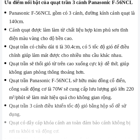
Ưu điểm nổi bật của quạt trần 3 cánh Panasonic F-56NCL
Panasonic F-56NCL gồm có 3 cánh, đường kính cánh quạt là
140cm.
Cánh quạt được làm làm từ chất liệu hợp kim phủ sơn tĩnh
điện màu vàng cho độ bền cao.
Quạt trần có chiều dài ti là 30.4cm, có 5 tốc độ gió để điều
chỉnh giúp làm mát được cho nhiều nhu cầu khác nhau.
Quạt trần sẽ thổi gió từ trên cao xuống cực kỳ dễ thở, giúp
không gian phòng thông thoáng hơn.
Quạt trần Panasonic F-56NCL sở hữu màu đồng cổ điển,
công suất động cơ là 70W sẽ cung cấp lưu lượng gió lớn 220
m
/phút sẽ làm mát hiệu quả cho không gian rộng.
3
Quạt trần 3 cánh điều khiển tốc độ gió bằng hộp số dễ sử
dụng.
Quạt có dây cáp khóa cánh an toàn đảm bảo cánh không bị
rơi ra khỏi ti và động cơ.
F-56NCL có tính năng tự động ngắt động cơ quá nóng phòng