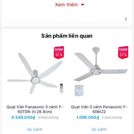
Xem thêm
chống cháy nổ và nâng cao độ bền cho quạt.
Hình ảnh sản phẩm:
Sản phẩm liên quan
31%
21%
Quạt trần Panasonic 5 cánh F-
Quạt trần 3 cánh Panasonic F-
60TDN (ti 28.8cm)
60MZ2
4.549.000₫
1.099.000₫
6.590.000₫
1.390.000₫
Thông số kỹ thuật
So sánh
So sánh
Sải cánh: 140cm