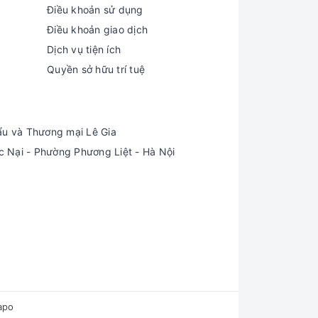
Điều khoản sử dụng
yển hướng quay bằng động cơ điện.
Điều khoản giao dịch
Dịch vụ tiện ích
âu, không tạo ra tiếng ồn khi quạt chạy và còn
Quyền sở hữu trí tuệ
ẩu và Thương mại Lê Gia
Nại - Phường Phương Liệt - Hà Nội
ng mục đích sử dụng.
t núm vặn, những linh kiện này mua rất dễ tại
apo