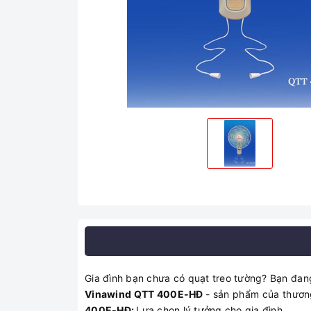
Gia đình bạn chưa có quạt treo tường? Bạn đan
Vinawind QTT 400E-HĐ
- sản phẩm của thương
400E-HĐ:
Lựa chọn lý tưởng cho gia đình.