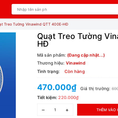
ạt Treo Tường Vinawind QTT 400E-HĐ
Quạt Treo Tường Vi
HĐ
Mã sản phẩm:
(Đang cập nhật...)
Thương hiệu:
Vinawind
Tình trạng:
Còn hàng
470.000₫
Giá thị trường:
69
Tiết kiệm:
220.000₫
–
+
THÊM VÀO 