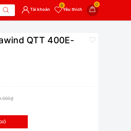
0
0
Tài khoản
Yêu thích
nawind QTT 400E-
0.000₫
GIỎ