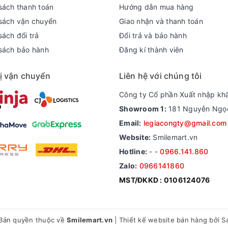
ủa bạn.
sách thanh toán
Hướng dẫn mua hàng
ế độ quay 3 tốc độ, sải cánh rộng, điều chình chu
sách vận chuyển
Giao nhận và thanh toán
ách đổi trả
Đổi trả và bảo hành
, thiết kế cánh hoàn hảo khi hoạt động giúp quạt hoạt động bền l
sách bảo hành
Đăng kí thành viên
ạt.
ị vận chuyển
Liên hệ với chúng tôi
ều giờ
uạt vận hành êm ái và giúp kéo dài tuổi thọ sản phẩm.
Công ty Cổ phần Xuất nhập kh
Showroom 1:
181 Nguyễn Ngọc 
 đình, văn phòng làm việc...
Email:
legiacongty@gmail.com
Website:
Smilemart.vn
t nhanh chóng và hiệu quả.
Hotline:
-
-
0966.141.860
nhiên với cường độ mạnh nhẹ liên tiếp như gió trời phù hợp với từ
Zalo:
0966141860
phá lắm cũng chỉ hỏng cái tuốc năng chuyển hướng hoặc làm rơi mấ
MST/ĐKKD : 0106124076
chăm sóc và bảo dưỡng, ít hỏng vặt
Bản quyền thuộc về
Smilemart.vn
|
Thiết kế website bán hàng
bởi S