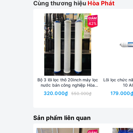
Cùng thương hiệu
Hòa Phát
42%
Bảng điều khiển cảm ứng với đèn LED hi
Hòa Phát HPC D11A2 có bảng điều khiển dạng nút 
độ. Màn hình LED giúp cho người sử dụng có thể 
Bộ 3 lõi lọc thô 20inch máy lọc
Lõi lọc chức n
nước bán công nghiệp Hòa
10 Al
Phát HPT725 - Lọc sạch cặn
320.000₫
179.000
550.000₫
bẩn, khử mùi, bảo vệ hệ thống
RO
Sản phẩm liên quan