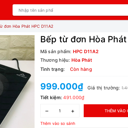
từ đơn Hòa Phát HPC D11A2
Bếp từ đơn Hòa Phá
Mã sản phẩm:
HPC D11A2
Thương hiệu:
Hòa Phát
Tình trạng:
Còn hàng
999.000₫
Giá thị trường:
1.
Tiết kiệm:
491.000₫
–
+
THÊM VÀO 
Thêm vào so sánh