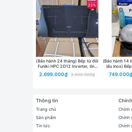
23%
(Bảo hành 24 tháng) Bếp từ đôi
(Bảo hành 14 t
Chế độ nấu đa dạng
Funiki HPC 2D12 Inverter, tính
lẩu inox) Bếp
năng Booster, mặt kính
HPC 2S12 200
2.699.000₫
749.000
3.500.000₫
Bếp có 8 chế độ nấu thông minh đặt trước và đế
Ceramic
khiển cảm ứng,
thao tác và không phải mất quá nhiều thời gian đ
Thông tin
Chính
Trang chủ
Chính 
Sản phẩm
Chính 
Tin tức
Chính s