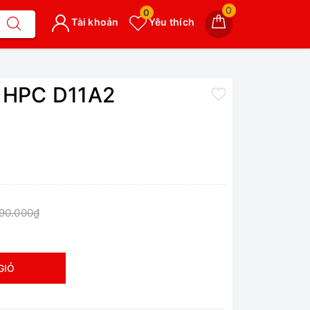
0
0
Tài khoản
Yêu thích
t HPC D11A2
490.000₫
GIỎ