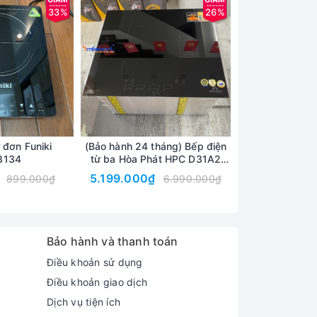
33%
26%
 đơn Funiki
(Bảo hành 24 tháng) Bếp điện
(Bảo hành 14 t
8134
từ ba Hòa Phát HPC D31A2
từ đơn Funiki
sản xuất Thái Lan, công suất
W, mâm 
5.199.000₫
749.000₫
899.000₫
6.990.000₫
óng chọn được mức công suất phù hợp chỉ với một
5500w, mâm từ đồng
Bảo hành và thanh toán
Điều khoản sử dụng
Điều khoản giao dịch
Dịch vụ tiện ích