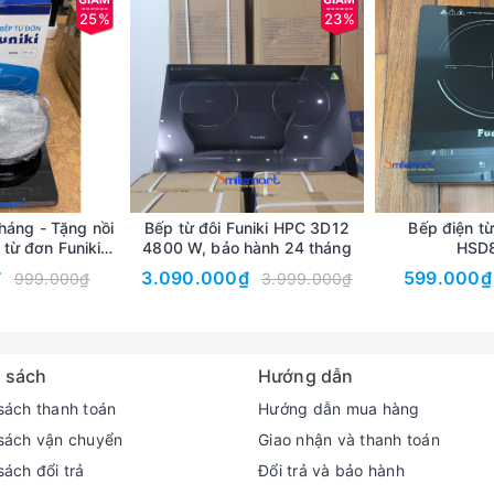
25%
23%
háng - Tặng nồi
Bếp từ đôi Funiki HPC 3D12
Bếp điện từ
 từ đơn Funiki
4800 W, bảo hành 24 tháng
HSD
0W, bảng điều
₫
3.090.000₫
599.000₫
999.000₫
3.999.000₫
n 8 chế độ công suất, tùy vào mục đích sử dụng mà bạn sẽ nhanh ch
 kính chịu nhiệt
ể điều chỉnh nhiệt độ khi nấu nướng.
 sách
Hướng dẫn
sách thanh toán
Hướng dẫn mua hàng
sách vận chuyển
Giao nhận và thanh toán
ách đổi trả
Đổi trả và bảo hành