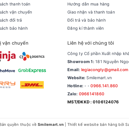
sách thanh toán
Hướng dẫn mua hàng
sách vận chuyển
Giao nhận và thanh toán
ách đổi trả
Đổi trả và bảo hành
sách bảo hành
Đăng kí thành viên
ị vận chuyển
Liên hệ với chúng tôi
Công ty Cổ phần Xuất nhập kh
Showroom 1:
181 Nguyễn Ngọc 
Email:
legiacongty@gmail.com
Website:
Smilemart.vn
Hotline:
-
-
0966.141.860
Zalo:
0966141860
MST/ĐKKD : 0106124076
Bản quyền thuộc về
Smilemart.vn
|
Thiết kế website bán hàng
bởi S