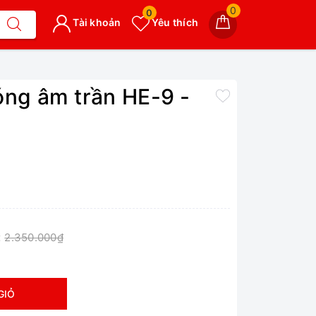
0
0
Tài khoản
Yêu thích
óng âm trần HE-9 -
:
2.350.000₫
GIỎ