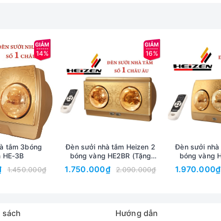
14%
16%
en
4 bóng âm trần
ch thước vừa nhỏ lại lắp âm trần trong tường nên rất gọn gàn và bắt
âm của nhà tắm tạo sự ấm áp, hài hòa và hơi ấm được lan tỏa nhanh
rọng theo phong cách Châu Âu, có khả năng chịu nhiệt cao
sạch mùi
hà tắm 3bóng
Đèn sưởi nhà tắm Heizen 2
Đèn sưởi nhà
u đỏ hàng chính hãng
n HE-3B
bóng vàng HE2BR (Tặng
bóng vàng 
Voucher tiền mặt 250k)
Voucher tiề
₫
1.750.000₫
1.970.000₫
1.450.000₫
2.090.000₫
 sách
Hướng dẫn