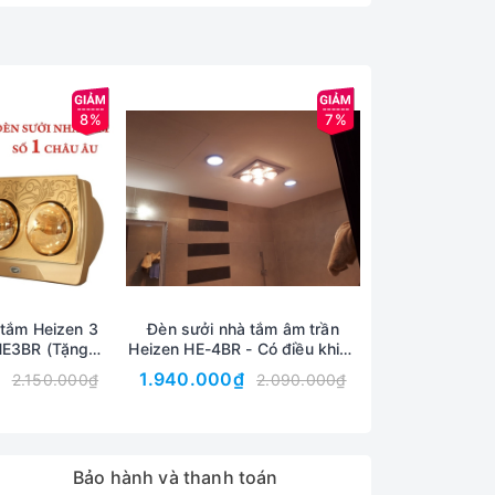
8%
7%
 mắt
 tắm Heizen 3
Đèn sưởi nhà tắm âm trần
Đèn sưởi nhà t
HE3BR (Tặng
Heizen HE-4BR - Có điều khiển
IT610 - bảo
n mặt 250k)
từ xa - Bảo hành 5 năm
1.940.000₫
1.270.000₫
2.150.000₫
2.090.000₫
Bảo hành và thanh toán