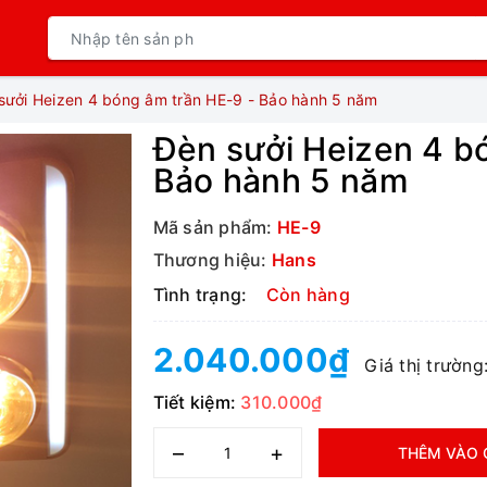
sưởi Heizen 4 bóng âm trần HE-9 - Bảo hành 5 năm
Đèn sưởi Heizen 4 b
Bảo hành 5 năm
Mã sản phẩm:
HE-9
Thương hiệu:
Hans
Tình trạng:
Còn hàng
2.040.000₫
Giá thị trường
Tiết kiệm:
310.000₫
–
+
THÊM VÀO 