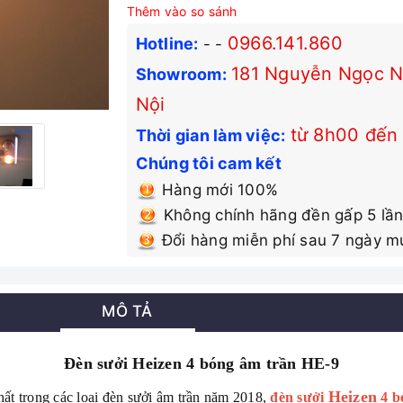
Thêm vào so sánh
0966.141.860
Hotline:
-
-
181 Nguyễn Ngọc Nạ
Showroom:
Nội
từ 8h00 đến
Thời gian làm việc:
Chúng tôi cam kết
Hàng mới 100%
Không chính hãng đền gấp 5 lần
Đổi hàng miễn phí sau 7 ngày m
MÔ TẢ
Đèn sưởi Heizen 4 bóng âm trần HE-9
Heizen
hất trong các loại đèn sưởi âm trần năm 2018,
đèn sưởi
4 b