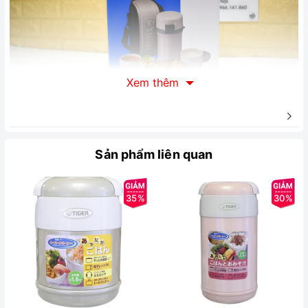
Xem thêm
Sản phẩm liên quan
Mô tả sản phẩm Hộp Đựng Cơm Tiger LWU-F200
Hiện đại, trang nhã
35%
30%
Hộp đựng cơm Tiger LWU-F200
sở hữu kiểu dáng hiện đại,
màu sắc trang nhã, đáp ứng sở thích nhiều người dùng khác
nhau. Sản phẩm đi kèm túi đựng giúp bạn có thể thuận tiện
mang theo hộp cơm để sử dụng cho bữa trưa hay bữa tối hàng
ngày khi đi làm, đi học,...