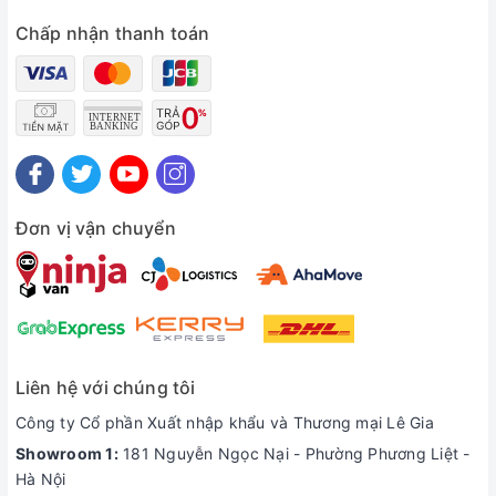
ăn mà không cần phải cho ra đĩa hay bát mỗi khi dùng.
Chấp nhận thanh toán
Đơn vị vận chuyển
Liên hệ với chúng tôi
Công ty Cổ phần Xuất nhập khẩu và Thương mại Lê Gia
Gồm 4 ngăn đựng khác nhau
Showroom 1:
181 Nguyễn Ngọc Nại - Phường Phương Liệt -
Hộp đựng cơm Tiger LWU-F200
gồm 4 ngăn đựng có dung
Hà Nội
tích lần lượt là 0.61L, 0.3L, 0.3L và 0.27L. Đồng thời, đi kèm