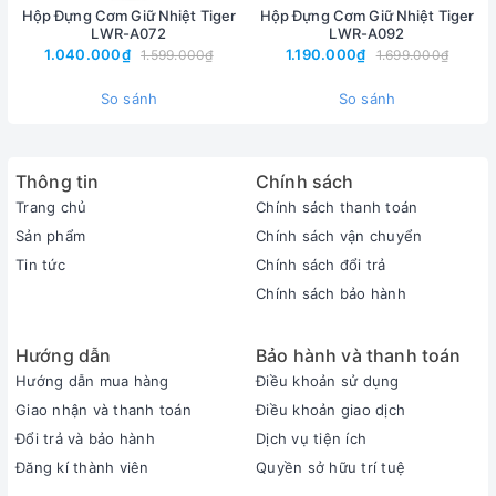
Hộp Đựng Cơm Giữ Nhiệt Tiger
Hộp Đựng Cơm Giữ Nhiệt Tiger
LWR-A072
LWR-A092
1.040.000₫
1.190.000₫
1.599.000₫
1.699.000₫
So sánh
So sánh
Thông tin
Chính sách
Trang chủ
Chính sách thanh toán
Sản phẩm
Chính sách vận chuyển
Tin tức
Chính sách đổi trả
Chính sách bảo hành
Hướng dẫn
Bảo hành và thanh toán
Thiết kế tiện lợi
Hướng dẫn mua hàng
Điều khoản sử dụng
Nắp hộp được thiết kế kín với đệm niêm phong giúp chống tràn
Giao nhận và thanh toán
Điều khoản giao dịch
Đổi trả và bảo hành
Dịch vụ tiện ích
thức ăn ra bên ngoài và giữ nhiệt tối đa. Hơn nữa các hộp nhỏ
Đăng kí thành viên
Quyền sở hữu trí tuệ
đều có miệng rộng giúp bạn có thể trực tiếp thưởng thức món