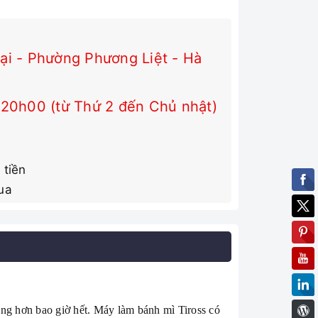
i - Phường Phương Liệt - Hà
 20h00 (từ Thứ 2 đến Chủ nhật)
 tiền
ua
àng hơn bao giờ hết. Máy làm bánh mì Tiross có