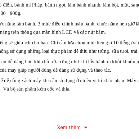
điển, bánh mì Pháp, bánh ngọt, làm bánh nhanh, làm bột, mứt, sand
00 - 900g.
ức năng làm bánh, 3 mức điều chỉnh màu bánh, chức năng hẹn giờ là
c năng trên thông qua màn hình LCD và các nút bấm.
ng sẽ giúp ích cho bạn. Chỉ cần lựa chọn mức hẹn giờ 10 tiếng (vì 
ông sử dụng những loại thực phẩm dễ thiu như trứng, sữa tươi, trái c
bạn dễ dàng hơn khi chùi rửa cũng như khi lấy bánh ra khỏi khuôn 
của máy giúp người dùng dễ dàng sử dụng và thao tác.
 thể dễ dàng xách máy khi cần sử dụng ở nhiều vị trí khác nhau. Máy
i. Và bộ sản phẩm kèm cốc và thìa.
Xem thêm