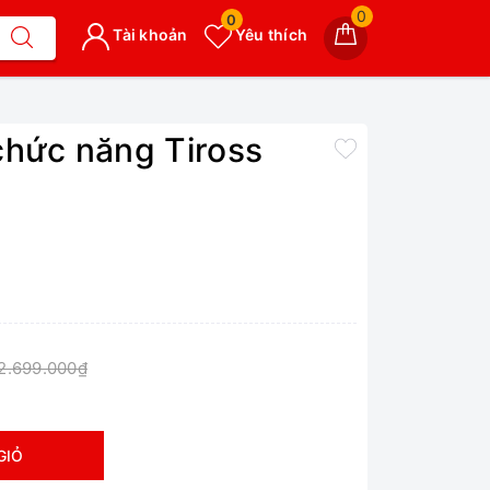
0
0
Tài khoản
Yêu thích
chức năng Tiross
2.699.000₫
GIỎ