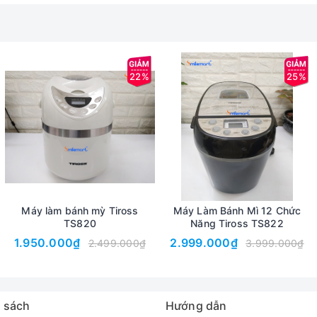
22%
25%
Máy làm bánh mỳ Tiross
Máy Làm Bánh Mì 12 Chức
TS820
Năng Tiross TS822
1.950.000₫
2.999.000₫
2.499.000₫
3.999.000₫
 sách
Hướng dẫn