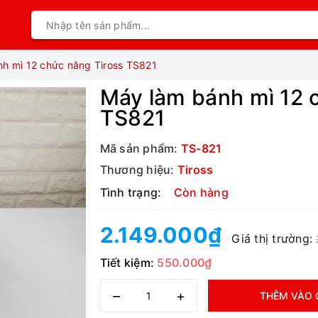
h mì 12 chức năng Tiross TS821
Máy làm bánh mì 12 
TS821
Mã sản phẩm:
TS-821
Thương hiệu:
Tiross
Tình trạng:
Còn hàng
2.149.000₫
Giá thị trường:
Tiết kiệm:
550.000₫
–
+
THÊM VÀO 