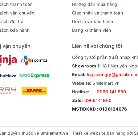
sách thanh toán
Hướng dẫn mua hàng
sách vận chuyển
Giao nhận và thanh toán
ách đổi trả
Đổi trả và bảo hành
sách bảo hành
Đăng kí thành viên
ị vận chuyển
Liên hệ với chúng tôi
Công ty Cổ phần Xuất nhập kh
Showroom 1:
181 Nguyễn Ngọc 
Email:
legiacongty@gmail.com
Website:
Smilemart.vn
Hotline:
-
-
0966.141.860
Zalo:
0966141860
MST/ĐKKD : 0106124076
Bản quyền thuộc về
Smilemart.vn
|
Thiết kế website bán hàng
bởi S