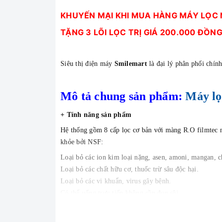
KHUYẾN MẠI KHI MUA HÀNG MÁY LỌC
TẶNG 3 LÕI LỌC TRỊ GIÁ 200.000 ĐỒNG
Siêu thị điện máy
Smilemart
là đại lý phân phối chí
Mô tả chung sản phẩm:
Máy lọ
+
Tính năng sản phẩm
Hệ thống gồm 8 cấp lọc cơ bản với màng R.O filmtec nh
khỏe bởi NSF:
Loại bỏ các ion kim loại nặng, asen, amoni, mangan, ch
Loại bỏ các chất hữu cơ, thuốc trừ sâu độc hại.
Loại bỏ các vi khuẩn, virus gây bệnh.
Có thể uống trực tiếp không cần đun sôi.
Hệ thống lọc nước tinh khiết với công suất lọc 10L/h.
Điện năng tiêu thụ: 7w/h.