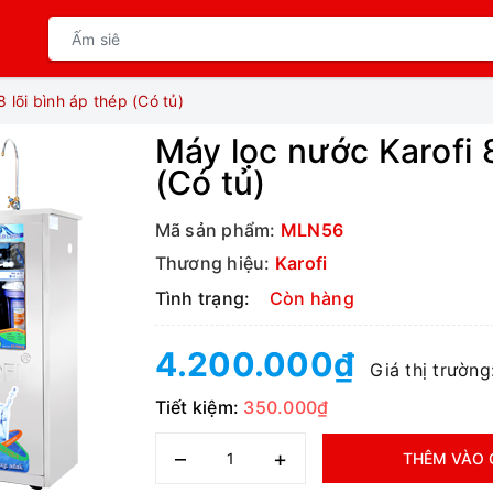
 lõi bình áp thép (Có tủ)
Máy lọc nước Karofi 8
(Có tủ)
Mã sản phẩm:
MLN56
Thương hiệu:
Karofi
Tình trạng:
Còn hàng
4.200.000₫
Giá thị trường
Tiết kiệm:
350.000₫
–
+
THÊM VÀO 