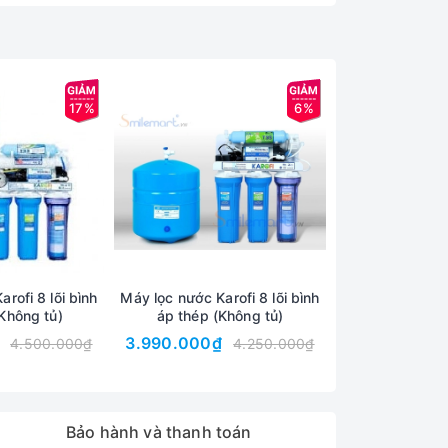
 R.O.
17%
6%
rofi 8 lõi bình
Máy lọc nước Karofi 8 lõi bình
Máy lọc nước 
Không tủ)
áp thép (Không tủ)
minh 8 lõi 
3.990.000₫
Liên
4.500.000₫
4.250.000₫
Bảo hành và thanh toán