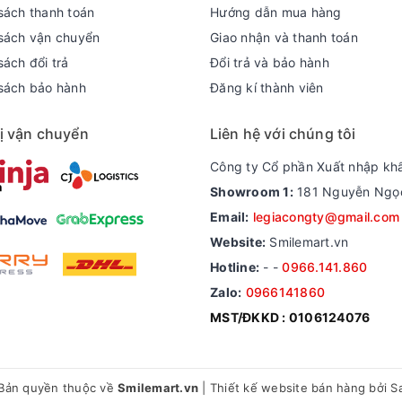
sách thanh toán
Hướng dẫn mua hàng
sách vận chuyển
Giao nhận và thanh toán
ách đổi trả
Đổi trả và bảo hành
sách bảo hành
Đăng kí thành viên
ị vận chuyển
Liên hệ với chúng tôi
Công ty Cổ phần Xuất nhập kh
Showroom 1:
181 Nguyễn Ngọc 
g là than gáo dừa được hoạt hóa. Than hoạt tính có tính cấu trúc xốp rỗng, 
Email:
legiacongty@gmail.com
hữu cơ hòa tan. Than hoạt tính còn chứng tỏ được hiệu quả trong xử lý chấ
Website:
Smilemart.vn
Hotline:
-
-
0966.141.860
Zalo:
0966141860
MST/ĐKKD : 0106124076
Bản quyền thuộc về
Smilemart.vn
|
Thiết kế website bán hàng
bởi S