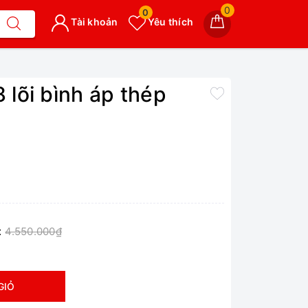
0
0
Tài khoản
Yêu thích
 lõi bình áp thép
:
4.550.000₫
GIỎ