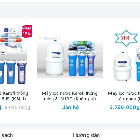
 yếu hoặc tắc lõi lọc, tự động xục rửa hệ thống, kéo dài tuổi thọ màng lọc
thô, nước máy,nước nhiễm đá vôi cao.
16%
 Karofi thông
Máy lọc nước Karofi thông
Máy lọc nước Ka
 8 lõi (K8I-1)
minh 8 lõi IRO (Không tủ)
áp nhựa (
₫
Liên hệ
3.750.000₫
6.040.000₫
polyprolen, sau đó được nén chặt lại
hay các chất lơ lửng trong nước có kích thước lớn hơn 5 micron
 sách
Hướng dẫn
 hoặc Lõi lọc Cation)