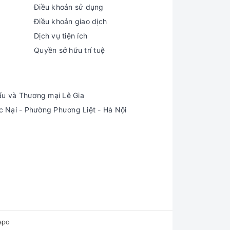
Điều khoản sử dụng
Điều khoản giao dịch
Dịch vụ tiện ích
Quyền sở hữu trí tuệ
ẩu và Thương mại Lê Gia
Nại - Phường Phương Liệt - Hà Nội
các vết rỗng – nứt vi mạch đều có tính hấp thụ rất
t phóng xạ, asen và amoni.
apo