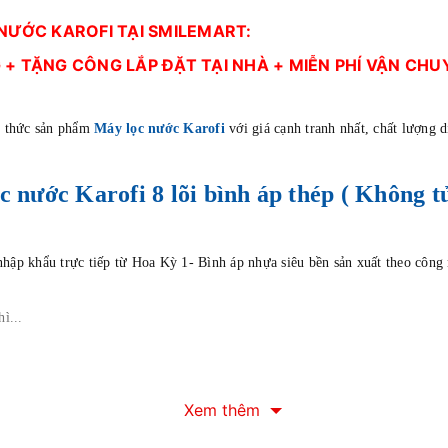
 NƯỚC KAROFI TẠI SMILEMART:
 + TẶNG CÔNG LẮP ĐẶT TẠI NHÀ + MIỄN PHÍ VẬN CHUYỂ
nh thức sản phẩm
Máy lọc nước Karofi
với
giá cạnh tranh nhất, chất lượng d
c nước Karofi 8 lõi bình áp thép ( Không t
ập khẩu trực tiếp từ Hoa Kỳ 1- Bình áp nhựa siêu bền sản xuất theo công ng
ì...
Xem thêm