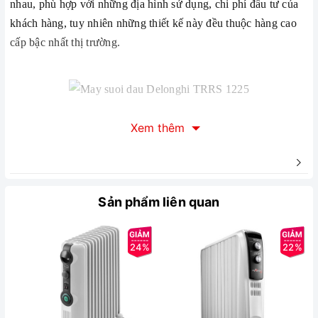
nhau, phù hợp với những địa hình sử dụng, chi phí đầu tư của
khách hàng, tuy nhiên những thiết kế này đều thuộc hàng cao
cấp bậc nhất thị trường.
Xem thêm
Máy sưởi dầu Delonghi TRRS1225 thanh sưởi lớn hơn
35% tăng hiệu quả sưởi ấm
Sản phẩm liên quan
Máy sưởi dầu Delonghi TRRS 1225 thuộc dòng máy sưởi dầu
Delonghi Radians với thiết kế 12 thanh sưởi, công suất sưởi ấm
tối đa 2500W có thể dùng cho phòng từ 20-30m2. Sản phẩm có
24%
22%
những ưu điểm vượt trội như phần thanh sưởi được thiết kế lớn
hơn 35% giúp sưởi ấm nhanh, hiệu quả hơn. Chức năng cảm
biến nhiệt độ, điều chỉnh nhiệt độ giúp tiết kiệm điện năng, giữ