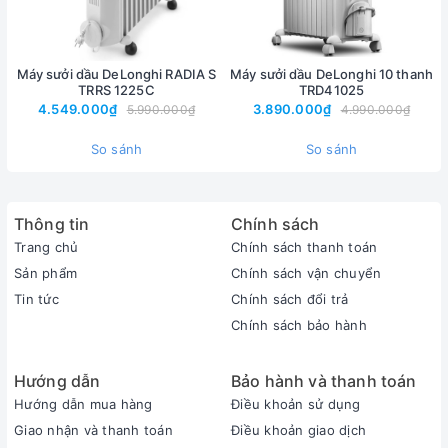
phòng luôn ấm áp dễ chịu.
Nhiệt độ sưởi ấm tối đa của máy là 28 độ c mang lại hiệu quả
sưởi ấm cao, làm ấm phòng mà không làm khô da, không đốt
Máy sưởi dầu DeLonghi RADIA S
Máy sưởi dầu DeLonghi 10 thanh
TRRS 1225C
TRD41025
cháy không khí và an toàn cho người sử dụng. Delonghi TRRS
4.549.000₫
3.890.000₫
5.990.000₫
4.990.000₫
1225 đặc biệt thích hợp cho các gia đình có trẻ nhỏ, người già
và phụ nữ sau sinh để bảo vệ sức khỏe, phòng tránh các bệnh
So sánh
So sánh
do thời tiết.
Máy sưởi dầu TRRS 1225 là thiết kế mới của thương hiệu
Thông tin
Chính sách
Delonghi, được nhiều người quan tâm bởi chất lượng vẫn đúng
Trang chủ
Chính sách thanh toán
chuẩn Delonghi mà giá cả lại dễ chịu hơn rất nhiều. Sản phẩm
Sản phẩm
Chính sách vận chuyển
được bảo hành 3 năm, hoạt động bền bỉ, êm ái, tiện lợi và dễ sử
Tin tức
Chính sách đổi trả
dụng.
Chính sách bảo hành
Hướng dẫn
Bảo hành và thanh toán
Hướng dẫn mua hàng
Điều khoản sử dụng
Giao nhận và thanh toán
Điều khoản giao dịch