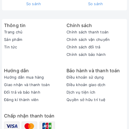
So sánh
So sánh
Nắp thuỷ tinh trong suốt, theo dõi được trong quá trình nấu
Dung tích 2.5L, lòng nồi thiết kế lớp chống dính an toàn, giúp
Thông tin
Chính sách
thức ăn nhanh chín hơn
Trang chủ
Chính sách thanh toán
Hoạt động theo nguyên lý cảm ứng điện từ, đầu dò cảm biến
Sản phẩm
Chính sách vận chuyển
nhanh nhạy, chính xác nhiệt độ đang nấu
Tin tức
Chính sách đổi trả
Sử dụng nguồn điện 220V phổ biến
Chính sách bảo hành
Độ an toàn tuyệt đối, không bị chập, giật điện khi có nước đổ
vào
Hướng dẫn
Bảo hành và thanh toán
Hướng dẫn mua hàng
Điều khoản sử dụng
Có thể vệ sinh dễ dàng đơn giản
Giao nhận và thanh toán
Điều khoản giao dịch
Đổi trả và bảo hành
Dịch vụ tiện ích
Đăng kí thành viên
Quyền sở hữu trí tuệ
Chấp nhận thanh toán