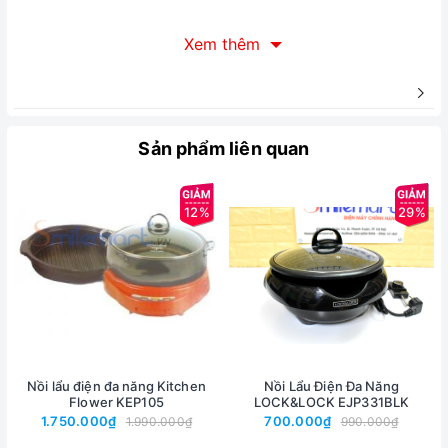
Xem thêm
Đặc điểm nổi bật của sản phẩm
Thiết kế hiện đại, đường nét đơn giản, độc nhất vô nhị
Sản phẩm liên quan
Gồm nồi lẩu, lồng hấp và chảo chiên (đa chức năng nấu, chiên,
chưng, lẩu…)
12%
29%
Nắp thủy tinh trong suốt kín hơi giúp nồi sôi nhanh, giữ nóng
lâu, giữ nguyên hương vị của món ăn
Thêm lồng hấp tiện dụng giúp bạn chế biến được nhiều món ăn
hơn
Khay hấp từ inox 304 cao cấp, chịu nhiệt, và bền bỉ
Có thể điều chỉnh nhiệt độ thích hợp
Nồi lẩu điện đa năng Kitchen
Nồi Lẩu Điện Đa Năng
Flower KEP105
LOCK&LOCK EJP331BLK
2 mức chỉnh nhiệt to/ nhỏ tương ứng với công suất
1.750.000₫
700.000₫
1.990.000₫
990.000₫
700W/350W