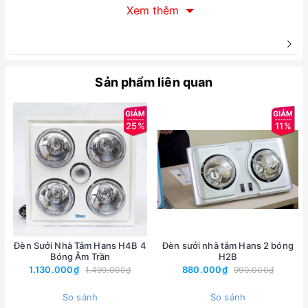
Xem thêm
Sản phẩm liên quan
25%
11%
Đèn Sưởi Nhà Tắm Hans H4B 4
Đèn sưởi nhà tắm Hans 2 bóng
Bóng Âm Trần
H2B
1.130.000₫
880.000₫
1.499.000₫
990.000₫
So sánh
So sánh