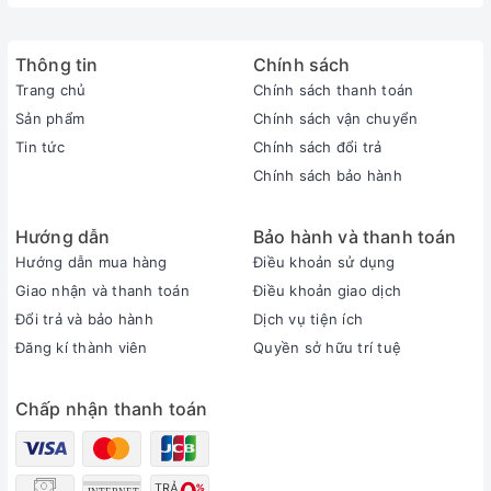
Thông tin
Chính sách
Những ưu điểm nổi bật
Quạt sưởi nhà tắm Hans
HA-R điều
Trang chủ
Chính sách thanh toán
khiển từ xa
Sản phẩm
Chính sách vận chuyển
Thiết kế sang trọng màu sắc trang nhã phù hợp với màu trần là
Tin tức
Chính sách đổi trả
Chính sách bảo hành
ưu điểm nổi bật không thể bỏ qua.
Kích thước nhỏ gọn hơn các dòng đèn sưởi nhà tắm âm trần
Hướng dẫn
Bảo hành và thanh toán
dạng bóng.
Hướng dẫn mua hàng
Điều khoản sử dụng
Giao nhận và thanh toán
Điều khoản giao dịch
Đổi trả và bảo hành
Dịch vụ tiện ích
Đăng kí thành viên
Quyền sở hữu trí tuệ
Chấp nhận thanh toán