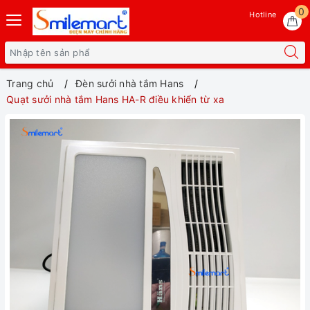
0
Hotline
Trang chủ
Đèn sưởi nhà tắm Hans
Quạt sưởi nhà tắm Hans HA-R điều khiển từ xa