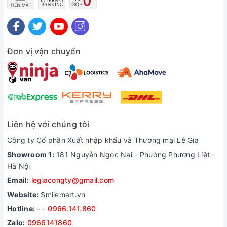
Đơn vị vận chuyển
Lắp đặt dễ dàng và không phải đi đường dây điện xuống nhờ
remote thông minh.
Liên hệ với chúng tôi
Quạt sưởi ấm nhà tắm có công suất cao, sưởi ấm nhà tắm vào
Công ty Cổ phần Xuất nhập khẩu và Thương mại Lê Gia
mùa đông. Với tính năng hút và đẩy luồng không khí 2 chiều,
mang lại không gian ấm áp cho nhà tắm đồng thời cũng tạo sự
Showroom 1:
181 Nguyễn Ngọc Nại - Phường Phương Liệt -
Hà Nội
thông thoáng, khô ráo cho nhà tắm.
Email:
legiacongty@gmail.com
Website:
Smilemart.vn
Hotline:
-
-
0966.141.860
Zalo:
0966141860