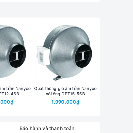
 âm trần Nanyoo
Quạt thông gió âm trần Nanyoo
Quạt thông gió 
DPT12-45B
nối ống DPT15-55B
nối ống D
.000₫
1.990.000₫
2.390
Bảo hành và thanh toán