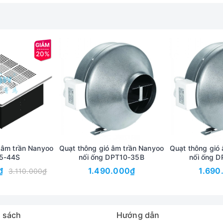
20%
 âm trần Nanyoo
Quạt thông gió âm trần Nanyoo
Quạt thông gió
5-44S
nối ống DPT10-35B
nối ống 
₫
1.490.000₫
1.690
3.110.000₫
 sách
Hướng dẫn