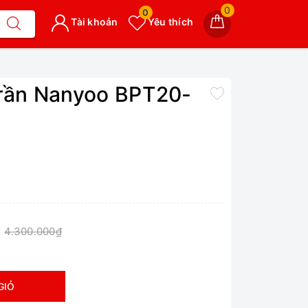
0
0
Tài khoản
Yêu thích
trần Nanyoo BPT20-
:
4.300.000₫
GIỎ