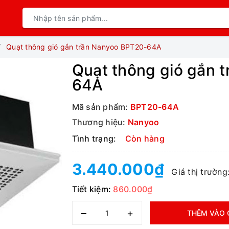
Quạt thông gió gắn trần Nanyoo BPT20-64A
Quạt thông gió gắn 
64A
Mã sản phẩm:
BPT20-64A
Thương hiệu:
Nanyoo
Tình trạng:
Còn hàng
3.440.000₫
Giá thị trường
Tiết kiệm:
860.000₫
–
+
THÊM VÀO 