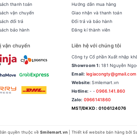
sách thanh toán
Hướng dẫn mua hàng
sách vận chuyển
Giao nhận và thanh toán
ách đổi trả
Đổi trả và bảo hành
sách bảo hành
Đăng kí thành viên
ị vận chuyển
Liên hệ với chúng tôi
Công ty Cổ phần Xuất nhập kh
Showroom 1:
181 Nguyễn Ngọc 
Email:
legiacongty@gmail.com
Website:
Smilemart.vn
Hotline:
-
-
0966.141.860
Zalo:
0966141860
MST/ĐKKD : 0106124076
Bản quyền thuộc về
Smilemart.vn
|
Thiết kế website bán hàng
bởi S