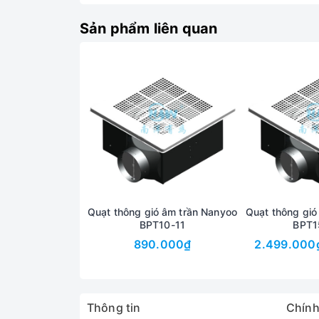
Sản phẩm liên quan
Thông số kỹ thuật
Kích thước lắp đặt: 380mm x 380mm
Diện tích sử dụng: 30m2 - 40m2
Quạt thông gió âm trần Nanyoo
Quạt thông gió
Kiểu quạt: Quạt thông gió 1 chiều
BPT10-11
BPT1
890.000₫
2.499.000
Tốc độ vòng quay: 1.050 vòng/phút
Độ ồn: 50dB
Đường kính ống: 200mm
Thông tin
Chính
Áp suất: 158 Pa