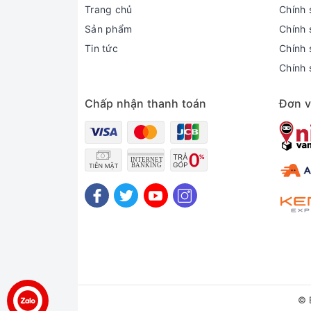
Trang chủ
Chính 
Thể tích không khí (CMH-CFM): 1.000 m3/h
Sản phẩm
Chính 
Công suất: 220W
Tin tức
Chính s
Chính 
Thông tin chung
Thương hiệu: Trung Quốc
Chấp nhận thanh toán
Đơn v
Sản xuất tại: Trung Quốc
Bảo hành: 24 tháng
© 